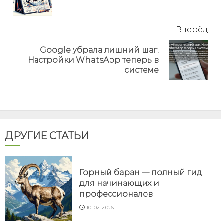
но
Вперёд
Google убрала лишний шаг.
Next
Настройки WhatsApp теперь в
post:
системе
ДРУГИЕ СТАТЬИ
Горный баран — полный гид
для начинающих и
профессионалов
10-02-2026