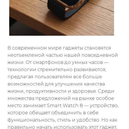
В современном мире гаджеты становятся
неотъемлемой частью нашей повседневной
жизни. От смартфонов до умных часов —
технологии стремительно развиваются,
предлагая пользователям всё больше
возможностей для улучшения качества
жизни, продуктивности и здоровья. Среди
множества предложений на рынке особое
место занимает Smart Watch 8 — устройство,
которое обещает объединить в себе
функциональность, стиль и удобство. Но как
правильно начать использовать этот гаджет,