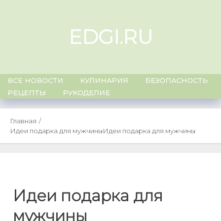
Skip
to
EDGI.RU
content
ВСЕ НОВОСТИ
КУЛИНАРИЯ
БЕЗОПАСНОСТЬ
РЕЦЕПТЫ
РУКОДЕЛИЕ
Главная
Идеи подарка для мужчины
Идеи подарка для мужчины
Идеи подарка для
мужчины