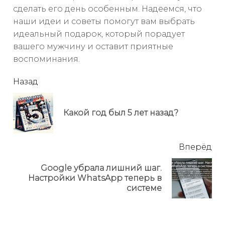
сделать его день особенным. Надеемся, что
наши идеи и советы помогут вам выбрать
идеальный подарок, который порадует
вашего мужчину и оставит приятные
воспоминания.
читать
Назад
еще
Пр
Какой год был 5 лет назад?
но
Вперёд
Google убрала лишний шаг.
Next
Настройки WhatsApp теперь в
post:
системе