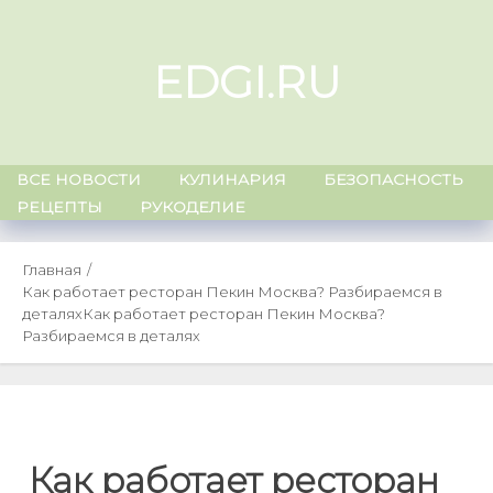
Skip
to
EDGI.RU
content
ВСЕ НОВОСТИ
КУЛИНАРИЯ
БЕЗОПАСНОСТЬ
РЕЦЕПТЫ
РУКОДЕЛИЕ
Главная
Как работает ресторан Пекин Москва? Разбираемся в
деталях
Как работает ресторан Пекин Москва?
Разбираемся в деталях
Как работает ресторан