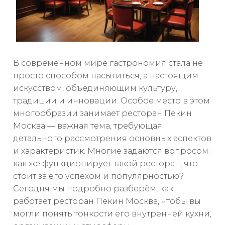
В современном мире гастрономия стала не
просто способом насытиться, а настоящим
искусством, объединяющим культуру,
традиции и инновации. Особое место в этом
многообразии занимает ресторан Пекин
Москва — важная тема, требующая
детального рассмотрения основных аспектов
и характеристик. Многие задаются вопросом:
как же функционирует такой ресторан, что
стоит за его успехом и популярностью?
Сегодня мы подробно разберём, как
работает ресторан Пекин Москва, чтобы вы
могли понять тонкости его внутренней кухни,