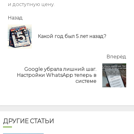
и доступную цену.
читать
Назад
еще
Пр
Какой год был 5 лет назад?
но
Вперёд
Google убрала лишний шаг.
Next
Настройки WhatsApp теперь в
post:
системе
ДРУГИЕ СТАТЬИ