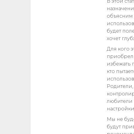
В этой ст
назначени
объясним 
использов
будет поле
хочет глу
Для кого э
приобрели
избежать п
кто пытае
использова
Родители,
контролир
любители 
настройки
Мы не буд
будут при