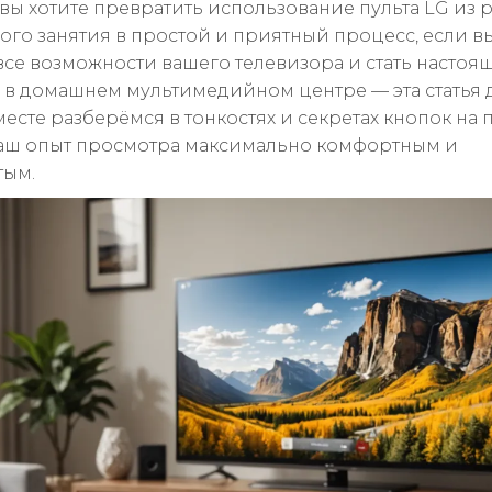
и вы хотите превратить использование пульта LG из 
ного занятия в простой и приятный процесс, если в
все возможности вашего телевизора и стать настоя
 в домашнем мультимедийном центре — эта статья д
есте разберёмся в тонкостях и секретах кнопок на 
аш опыт просмотра максимально комфортным и
тым.