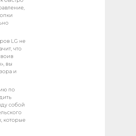
ак быстро
равление,
нопки
ьно
оров LG не
чит, что
своив
», вы
зора и
ию по
одить
жду собой
ельского
х, которые