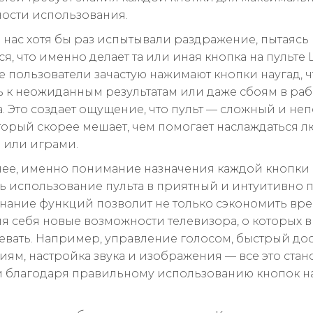
ости использования.
 нас хотя бы раз испытывали раздражение, пытаясь
я, что именно делает та или иная кнопка на пульте 
 пользователи зачастую нажимают кнопки наугад, ч
 к неожиданным результатам или даже сбоям в раб
а. Это создает ощущение, что пульт — сложный и не
оторый скорее мешает, чем помогает наслаждаться
 или играми.
нее, именно понимание назначения каждой кнопки
ь использование пульта в приятный и интуитивно 
Знание функций позволит не только сэкономить вре
ля себя новые возможности телевизора, о которых 
евать. Например, управление голосом, быстрый дос
ям, настройка звука и изображения — все это стан
 благодаря правильному использованию кнопок на