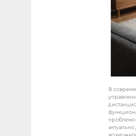
В совреме
управлени
дистанцио
функциона
проблемой
актуально
возможнос