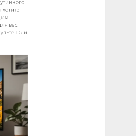
рутинного
ы хотите
щим
ля вас.
пульте LG и