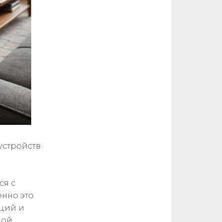
устройств
ся с
енно это
кций и
ной