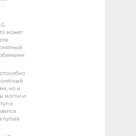
LG.
то может
оте
понятный
 любимыми
 способно
понятный
мя, но и
вы могли и
туп к
овится
 пульте