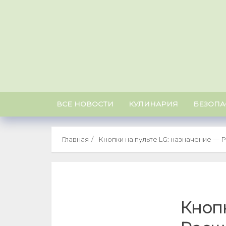
Skip
to
content
ВСЕ НОВОСТИ
КУЛИНАРИЯ
БЕЗОПА
Главная
Кнопки на пульте LG: назначение —
Кнопк