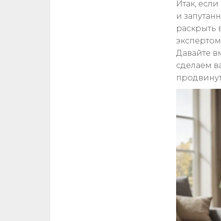
Итак, есл
и запутан
раскрыть 
экспертом
Давайте вм
сделаем в
продвину