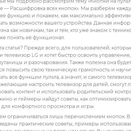
атье мы подробно рассмотрим тему «Кнопки на пульт
е — Расшифровка всех кнопок». Мы разберём кажду
её функцию и покажем, как максимально эффектив
ать возможности вашего устройства. Данная инфо
зна как новичкам, так и тем, кто уже знаком с техник
бже понять её функционал.
та статья? Прежде всего, для пользователей, которы
 телевизор LG и хотят быстро освоить управление,
утаницы и разочарования. Также полезна она будет 
тся повысить свою техническую грамотность и научи
ть все функции пульта, а значит, и самого телевизо
 желающие настроить телевизор для детей, смогут 
овать контент и использовать родительский контро
кино и геймеры найдут советы, как оптимизироват
 для комфортного просмотра и игры.
ем ограничиваться лишь перечислением кнопок. В 
ведены практические советы, примеры использова