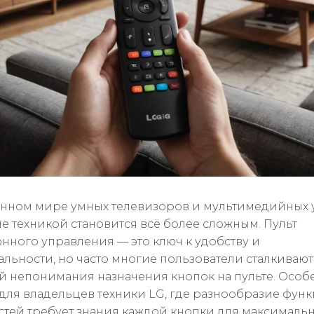
нном мире умных телевизоров и мультимедийных 
е техникой становится всё более сложным. Пульт
нного управления — это ключ к удобству и
льности, но часто многие пользователи сталкивают
 непонимания назначения кнопок на пульте. Особ
 для владельцев техники LG, где разнообразие фун
тей требует знания каждой кнопки для максималь