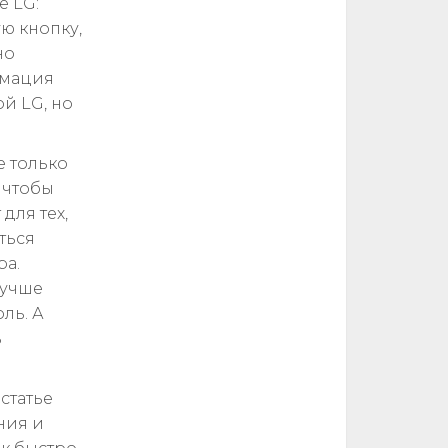
е LG:
ю кнопку,
но
рмация
ой LG, но
е только
 чтобы
для тех,
ться
ра.
лучше
ль. А
ь
статье
ния и