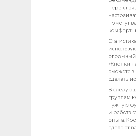
рекоменда
переключа
настраива
помогут в
комфортн
Статистик
используют
огромный 
«Кнопки н
сможете з
сделать и
В следующ
группам к
нужную фу
и работаю
опыта. Кр
сделают в