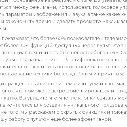
ции, основанные на реальном опыте. Вы узнаете, к
ться между режимами, использовать голосовое уп
ть параметры изображения и звука, а также какие к
ам сэкономить время и сделать просмотр максимал
ым.
а показывает, что более 60% пользователей телевиз
 более 30% функций, доступных через пульт. Это зна
потенциал техники остается невостребованным. О
а пульте LG: назначение — Расшифровка всех кнопок
начительно расширить возможности вашего телеви
спользование техники более удобным и приятным.
их разделах статьи мы систематизируем информац
нопок, что поможет быстро ориентироваться и нах
нкцию. Вы увидите, что многие кнопки связаны ме
т в комплексе для создания уникального пользоват
оме того, мы расскажем о скрытых функциях и трюка
ашу работу с пультом ещё более эффективной.