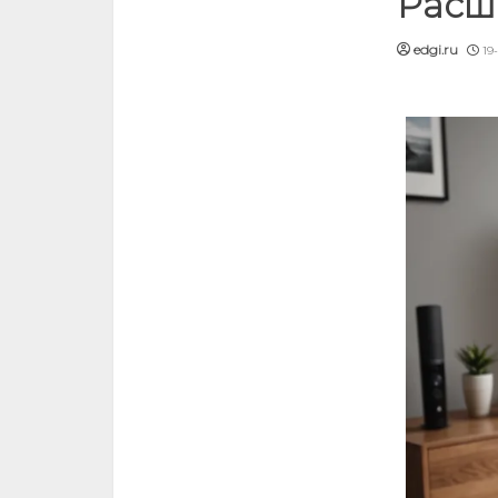
Расш
edgi.ru
19