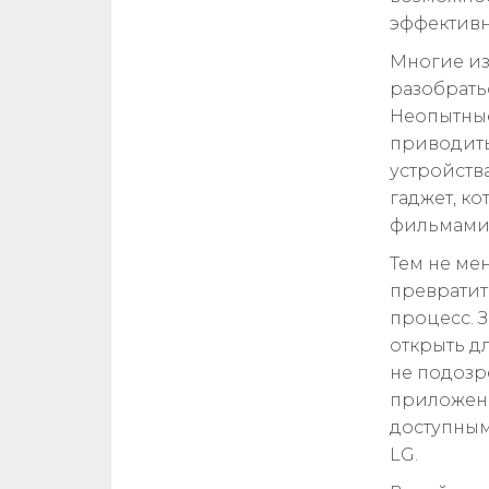
эффективн
Многие из
разобратьс
Неопытные
приводить
устройств
гаджет, к
фильмами
Тем не ме
превратит
процесс. 
открыть д
не подозр
приложени
доступным
LG.