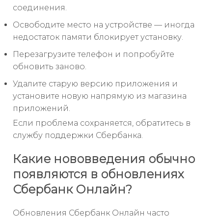
соединения.
Освободите место на устройстве — иногда
недостаток памяти блокирует установку.
Перезагрузите телефон и попробуйте
обновить заново.
Удалите старую версию приложения и
установите новую напрямую из магазина
приложений.
Если проблема сохраняется, обратитесь в
службу поддержки Сбербанка.
Какие нововведения обычно
появляются в обновлениях
Сбербанк Онлайн?
Обновления Сбербанк Онлайн часто