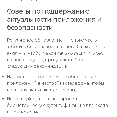
Советы по поддержанию
актуальности приложения и
безопасности
Регулярное обновление — только часть
заботы о безопасности вашего банковского
аккаунта. Чтобы максимально защитить себя
и свои средства, придерживайтесь
следующих рекомендаций:
Настройте автоматическое обновление
приложений в настройках телефона, чтобы
не пропускать важные релизы;
Используйте сложные пароли и
биометрическую аутентификацию для входа
в приложение;