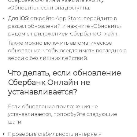
Сбербанк Онлайн и нажмите кнопку
«Обновить», если она доступна.
Для iOS:
откройте App Store, перейдите в
раздел обновлений и нажмите «Обновить»
рядом с приложением Сбербанк Онлайн.
Также можно включить автоматическое
обновление, чтобы всегда иметь последнюю
версию без лишних действий.
Что делать, если обновление
Сбербанк Онлайн не
устанавливается?
Если обновление приложения не
устанавливается, попробуйте следующие
шаги:
Проверьте стабильность интернет-