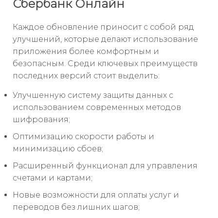
Сбербанк Онлайн
Каждое обновление приносит с собой ряд
улучшений, которые делают использование
приложения более комфортным и
безопасным. Среди ключевых преимуществ
последних версий стоит выделить:
Улучшенную систему защиты данных с
использованием современных методов
шифрования;
Оптимизацию скорости работы и
минимизацию сбоев;
Расширенный функционал для управления
счетами и картами;
Новые возможности для оплаты услуг и
переводов без лишних шагов;