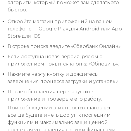
алгоритм, который поможет вам сделать это
быстро:
Откройте магазин приложений на вашем
телефоне — Google Play для Android или App
Store для iOS;
В строке поиска введите «Сбербанк Онлайн»;
Если доступна новая версия, рядом с
приложением появится кнопка «Обновить»;
Нажмите на эту кнопку и дождитесь
завершения процесса загрузки и установки;
После обновления перезапустите
приложение и проверьте его работу.
При соблюдении этих простых шагов вы
всегда будете иметь доступ к последним
функциям и максимально защищенной
среде для управления своими финансами.