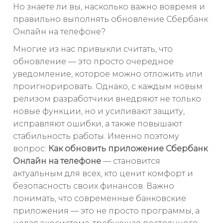
Но знаете ли вы, насколько важно вовремя и
правильно выполнять обновление Сбербанк
Онлайн на телефоне?
Многие из нас привыкли считать, что
обновление — это просто очередное
уведомление, которое можно отложить или
проигнорировать. Однако, с каждым новым
релизом разработчики внедряют не только
новые функции, но и усиливают защиту,
исправляют ошибки, а также повышают
стабильность работы. Именно поэтому
вопрос:
Как обновить приложение Сбербанк
Онлайн на телефоне
— становится
актуальным для всех, кто ценит комфорт и
безопасность своих финансов. Важно
понимать, что современные банковские
приложения — это не просто программы, а