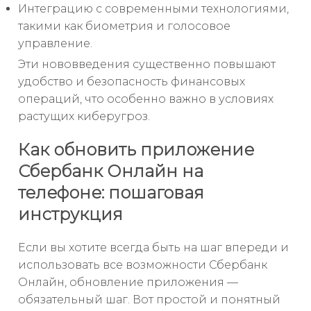
Интеграцию с современными технологиями,
такими как биометрия и голосовое
управление.
Эти нововведения существенно повышают
удобство и безопасность финансовых
операций, что особенно важно в условиях
растущих киберугроз.
Как обновить приложение
Сбербанк Онлайн на
телефоне: пошаговая
инструкция
Если вы хотите всегда быть на шаг впереди и
использовать все возможности Сбербанк
Онлайн, обновление приложения —
обязательный шаг. Вот простой и понятный