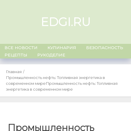
Skip
to
EDGI.RU
content
ВСЕ НОВОСТИ
КУЛИНАРИЯ
БЕЗОПАСНОСТЬ
РЕЦЕПТЫ
РУКОДЕЛИЕ
Главная
Промышленность нефть: Топливная энергетика в
современном мире
Промышленность нефть: Топливная
энергетика в современном мире
Промышленность