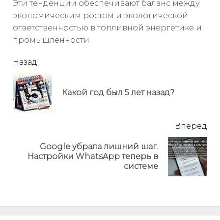
Эти тенденции обеспечивают баланс между
экономическим ростом и экологической
ответственностью в топливной энергетике и
промышленности.
читать
Назад
еще
Пр
Какой год был 5 лет назад?
но
Вперёд
Google убрала лишний шаг.
Next
Настройки WhatsApp теперь в
post:
системе