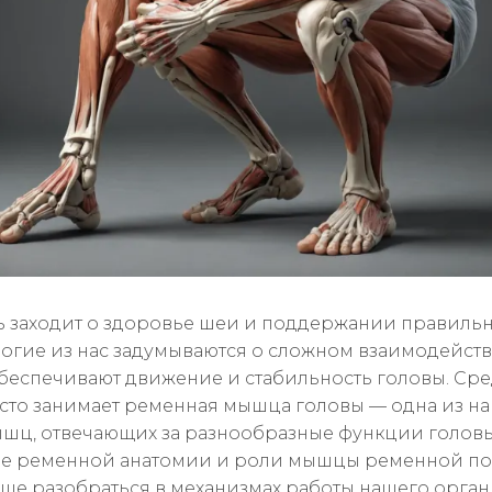
ь заходит о здоровье шеи и поддержании правиль
ногие из нас задумываются о сложном взаимодейст
беспечивают движение и стабильность головы. Сре
сто занимает ременная мышца головы — одна из н
шц, отвечающих за разнообразные функции головы
е ременной анатомии и роли мышцы ременной поз
чше разобраться в механизмах работы нашего орган