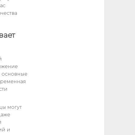
ас
чества
вает
й
вижение
о основные
 ременная
сти
цы могут
даже
й
ий и