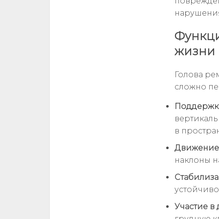
поврежден
нарушени
Функц
жизни
Голова ре
сложно пе
Поддержка
вертикаль
в простран
Движение 
наклоны н
Стабилиза
устойчиво
Участие в
грудную к