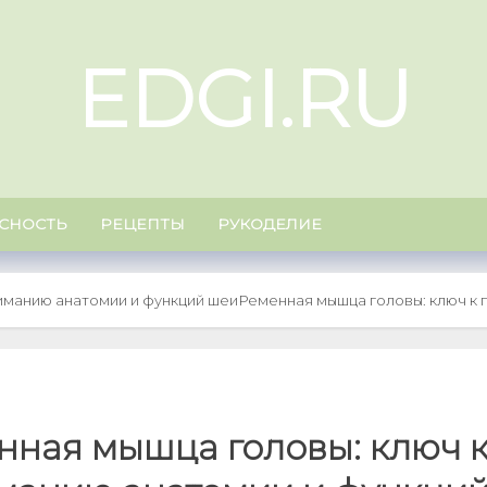
EDGI.RU
СНОСТЬ
РЕЦЕПТЫ
РУКОДЕЛИЕ
иманию анатомии и функций шеи
Ременная мышца головы: ключ к 
нная мышца головы: ключ 