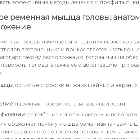
вать эффективные методы лечения и профилактики
кое ременная мышца головы: анато
ложение
енная головы начинается от верхних позвонков ш
отделов позвоночника и прикрепляется к затылочн
лагодаря такому расположению, голова мышца обес
 повороты головы, а также её стабилизацию при ра
.
ышцы:
остистые отростки нижних шейных и верхних
.
ение:
наружная поверхность затылочной кости.
 функции:
разгибание головы, наклоны и повороты.
мия объясняет, почему мышца ременная так важна д
ия правильного положения головы и шеи, а также