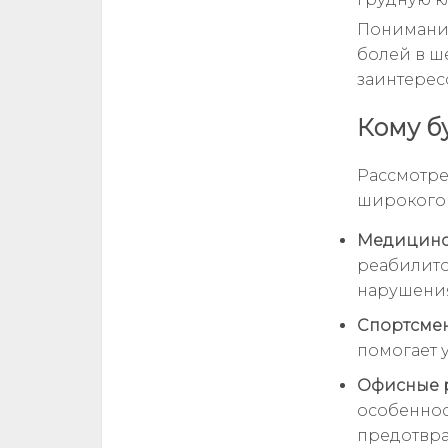
Понимание
болей в ш
заинтерес
Кому б
Рассмотре
широкого 
Медицинс
реабилито
нарушения
Спортсмен
помогает 
Офисные р
особеннос
предотвра