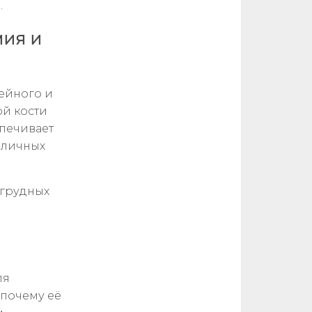
.
мия и
ейного и
ой кости
печивает
зличных
 грудных
ля
 почему её