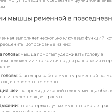
ия могут приводить к серьезным функциональны
ям.
ии мышцы ременной в повседнев
менная выполняет несколько ключевых функций, к
реоценить. Вот основные из них:
 головы:
мышца помогает удерживать голову в
ном положении, что критично для равновесия и о
стве.
головы:
благодаря работе мышцы ременной возм
азад и повороты в стороны.
ция шеи:
во время движений головы мышца обесп
сть и предотвращает травмы.
 дыхании:
в некоторых случаях мышца помогает рас
летку при глубоком вдохе.