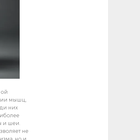
ной
вии мышц,
ди них
аиболее
 и шеи.
воляет не
изма, но и