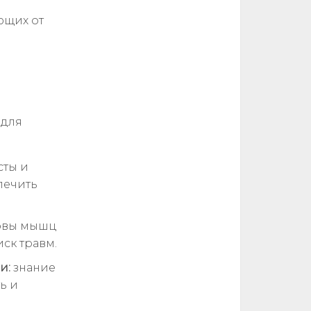
ющих от
 для
сты и
лечить
овы мышц
ск травм.
и:
знание
ь и