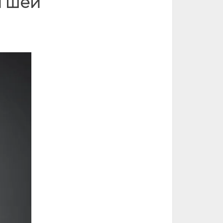
й шеи