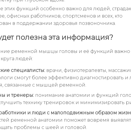
 этих функций особенно важно для людей, страда
ее, офисных работников, спортсменов и всех, кто
ован в поддержании здоровья позвоночника.
удет полезна эта информация?
ние ременной мышцы головы и её функций важно
круга людей:
кие специалисты:
врачи, физиотерапевты, массажи
логи смогут более эффективно диагностировать и 
, связанные с мышцей ременной.
ы и тренеры:
понимание анатомии и функций гол
улучшить технику тренировок и минимизировать ри
аботники и люди с малоподвижным образом жизн
тей ременной анатомии поможет вовремя выявлят
щать проблемы с шеей и головой.