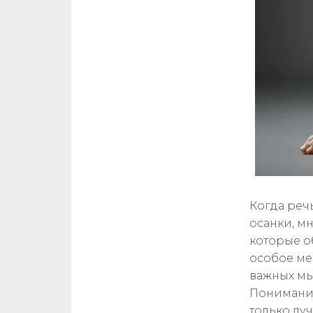
Когда реч
осанки, м
которые о
особое ме
важных мы
Понимани
только лу