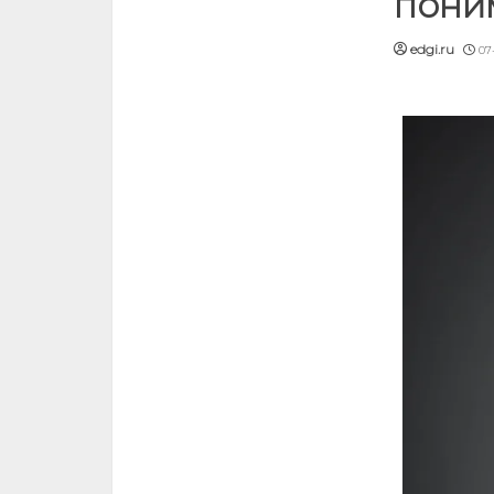
пони
edgi.ru
07