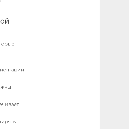
м
ной
оторые
риентации
ожны
ечивает
ширять