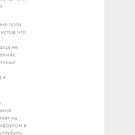
и
вне поля
истов, что
ышца не
ениях,
личных
и
 к
о
какие
яет на
омфортом в
углубить