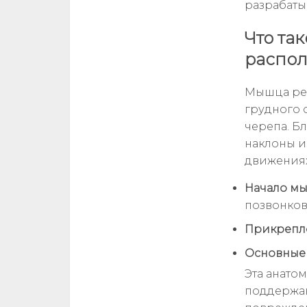
разрабаты
Что та
распо
Мышца рем
грудного 
черепа. Б
наклоны и
движениях
Начало м
позвонков
Прикрепл
Основные
Эта анато
поддержан