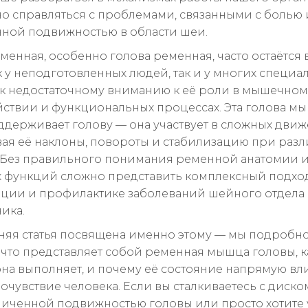
о справляться с проблемами, связанными с болью 
ной подвижностью в области шеи.
енная, особенно голова ременная, часто остаётся 
 у неподготовленных людей, так и у многих специал
к недостаточному вниманию к её роли в мышечном
ствии и функциональных процессах. Эта голова м
ддерживает голову — она участвует в сложных движ
ая её наклоны, повороты и стабилизацию при раз
. Без правильного понимания ременной анатомии 
функций сложно представить комплексный подход
ции и профилактике заболеваний шейного отдела
ика.
яя статья посвящена именно этому — мы подробн
 что представляет собой ременная мышца головы, 
на выполняет, и почему её состояние напрямую вли
очувствие человека. Если вы сталкиваетесь с диск
ниченной подвижностью головы или просто хотите 