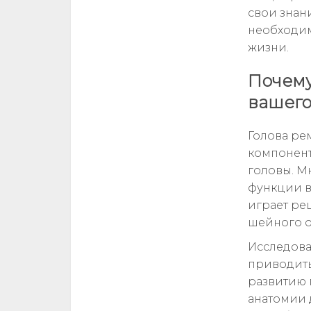
свои знан
необходим
жизни.
Почему
вашего
Голова ре
компонент
головы. М
функции 
играет ре
шейного о
Исследова
приводить
развитию 
анатомии 