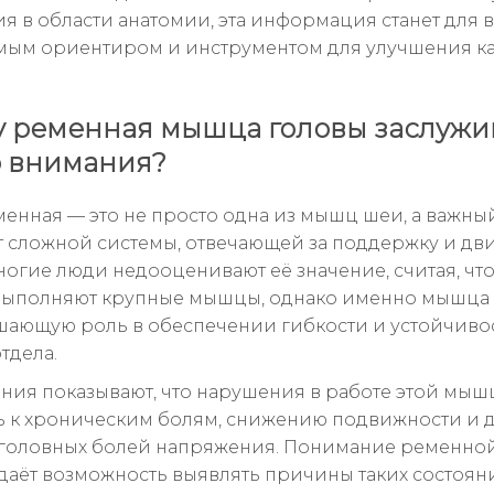
ия в области анатомии, эта информация станет для в
ым ориентиром и инструментом для улучшения ка
 ременная мышца головы заслужи
 внимания?
менная — это не просто одна из мышц шеи, а важны
 сложной системы, отвечающей за поддержку и д
ногие люди недооценивают её значение, считая, чт
выполняют крупные мышцы, однако именно мышца
шающую роль в обеспечении гибкости и устойчиво
тдела.
ния показывают, что нарушения в работе этой мыш
 к хроническим болям, снижению подвижности и 
головных болей напряжения. Понимание ременно
даёт возможность выявлять причины таких состоян