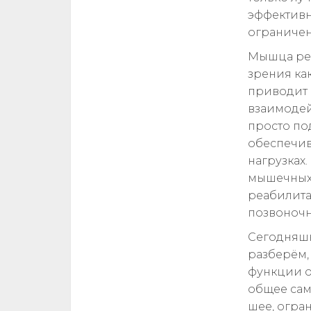
эффективн
ограничен
Мышца рем
зрения как
приводит 
взаимодей
просто по
обеспечив
нагрузках
мышечных 
реабилита
позвоночн
Сегодняшн
разберём,
функции о
общее сам
шее, огра