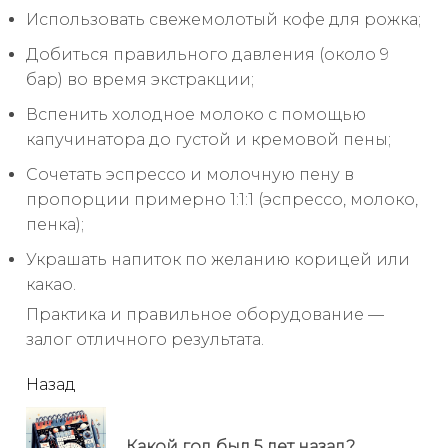
Использовать свежемолотый кофе для рожка;
Добиться правильного давления (около 9
бар) во время экстракции;
Вспенить холодное молоко с помощью
капучинатора до густой и кремовой пены;
Сочетать эспрессо и молочную пену в
пропорции примерно 1:1:1 (эспрессо, молоко,
пенка);
Украшать напиток по желанию корицей или
какао.
Практика и правильное оборудование —
залог отличного результата.
читать
Назад
еще
Пр
Какой год был 5 лет назад?