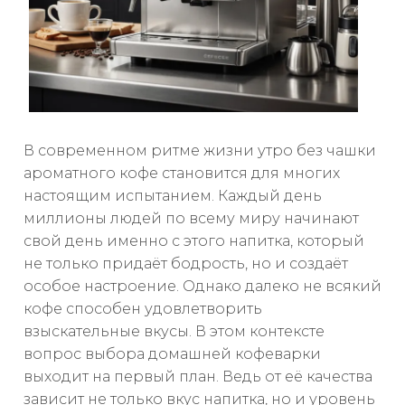
В современном ритме жизни утро без чашки
ароматного кофе становится для многих
настоящим испытанием. Каждый день
миллионы людей по всему миру начинают
свой день именно с этого напитка, который
не только придаёт бодрость, но и создаёт
особое настроение. Однако далеко не всякий
кофе способен удовлетворить
взыскательные вкусы. В этом контексте
вопрос выбора домашней кофеварки
выходит на первый план. Ведь от её качества
зависит не только вкус напитка, но и уровень