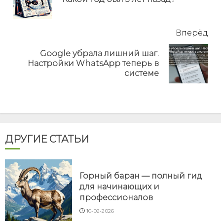
но
Вперёд
Google убрала лишний шаг.
Next
Настройки WhatsApp теперь в
post:
системе
ДРУГИЕ СТАТЬИ
Горный баран — полный гид
для начинающих и
профессионалов
10-02-2026