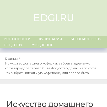
Skip
to
EDGI.RU
content
ВСЕ НОВОСТИ
КУЛИНАРИЯ
БЕЗОПАСНОСТЬ
РЕЦЕПТЫ
РУКОДЕЛИЕ
Главная
Искусство домашнего кофе: как выбрать идеальную
кофеварку для своего быта
Искусство домашнего кофе:
как выбрать идеальную кофеварку для своего быта
Искусство домашнего