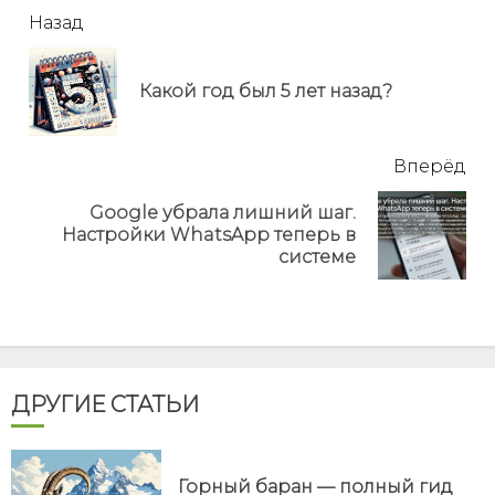
читать
Назад
еще
Пр
Какой год был 5 лет назад?
но
Вперёд
Google убрала лишний шаг.
Next
Настройки WhatsApp теперь в
post:
системе
ДРУГИЕ СТАТЬИ
Горный баран — полный гид