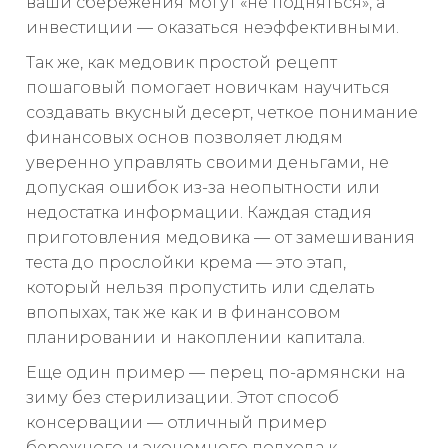
ваши сбережения могут «не подняться», а
инвестиции — оказаться неэффективными.
Так же, как медовик простой рецепт
пошаговый помогает новичкам научиться
создавать вкусный десерт, четкое понимание
финансовых основ позволяет людям
уверенно управлять своими деньгами, не
допуская ошибок из-за неопытности или
недостатка информации. Каждая стадия
приготовления медовика — от замешивания
теста до прослойки крема — это этап,
который нельзя пропустить или сделать
впопыхах, так же как и в финансовом
планировании и накоплении капитала.
Еще один пример — перец по-армянски на
зиму без стерилизации. Этот способ
консервации — отличный пример
бережного и экономного подхода к