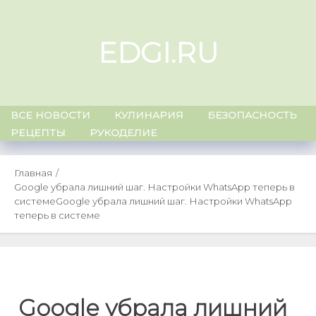
Skip
to
EDGI.RU
content
ВСЕ НОВОСТИ
КУЛИНАРИЯ
БЕЗОПАСНОСТЬ
РЕЦЕПТЫ
РУКОДЕЛИЕ
Главная
Google убрала лишний шаг. Настройки WhatsApp теперь в
системе
Google убрала лишний шаг. Настройки WhatsApp
теперь в системе
Google убрала лишний