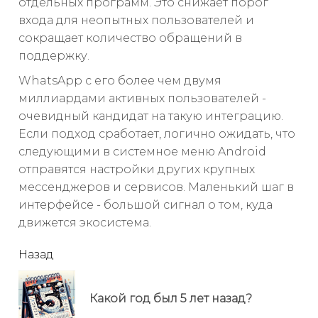
отдельных программ. Это снижает порог
входа для неопытных пользователей и
сокращает количество обращений в
поддержку.
WhatsApp с его более чем двумя
миллиардами активных пользователей -
очевидный кандидат на такую интеграцию.
Если подход сработает, логично ожидать, что
следующими в системное меню Android
отправятся настройки других крупных
мессенджеров и сервисов. Маленький шаг в
интерфейсе - большой сигнал о том, куда
движется экосистема.
читать
Назад
еще
Пр
Какой год был 5 лет назад?
но