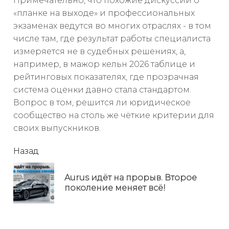
Примечательно, что похожие дискуссии о
«планке на выходе» и профессиональных
экзаменах ведутся во многих отраслях - в том
числе там, где результат работы специалиста
измеряется не в судебных решениях, а,
например, в мажор кельн 2026 таблице и
рейтинговых показателях, где прозрачная
система оценки давно стала стандартом.
Вопрос в том, решится ли юридическое
сообщество на столь же чёткие критерии для
своих выпускников.
читать
Назад
еще
Aurus идёт на прорыв. Второе
Пр
поколение меняет всё!
но