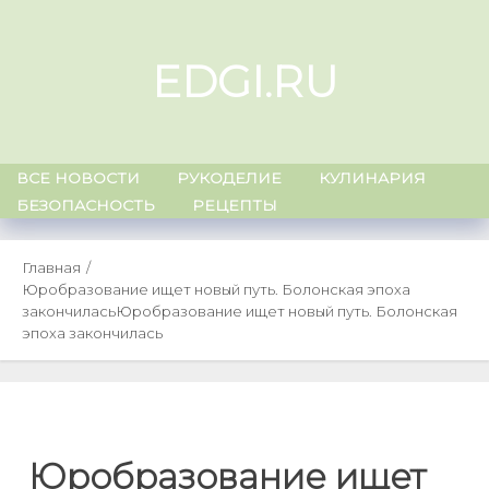
Skip
to
EDGI.RU
content
ВСЕ НОВОСТИ
РУКОДЕЛИЕ
КУЛИНАРИЯ
БЕЗОПАСНОСТЬ
РЕЦЕПТЫ
Главная
Юробразование ищет новый путь. Болонская эпоха
закончилась
Юробразование ищет новый путь. Болонская
эпоха закончилась
Юробразование ищет