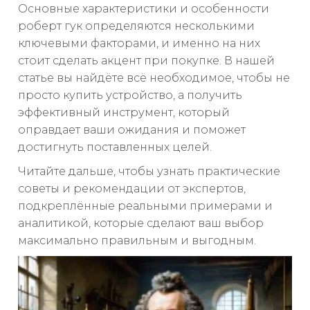
Основные характеристики и особенности
роберт гук определяются несколькими
ключевыми факторами, и именно на них
стоит сделать акцент при покупке. В нашей
статье вы найдёте всё необходимое, чтобы не
просто купить устройство, а получить
эффективный инструмент, который
оправдает ваши ожидания и поможет
достигнуть поставленных целей.
Читайте дальше, чтобы узнать практические
советы и рекомендации от экспертов,
подкреплённые реальными примерами и
аналитикой, которые сделают ваш выбор
максимально правильным и выгодным.