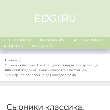
Skip
to
EDGI.RU
content
ВСЕ НОВОСТИ
КУЛИНАРИЯ
БЕЗОПАСНОСТЬ
РЕЦЕПТЫ
РУКОДЕЛИЕ
Главная
Сырники классика: Настоящее кулинарное сокровище
для каждого дома
Сырники классика: Настоящее
кулинарное сокровище для каждого дома
Сырники классика: