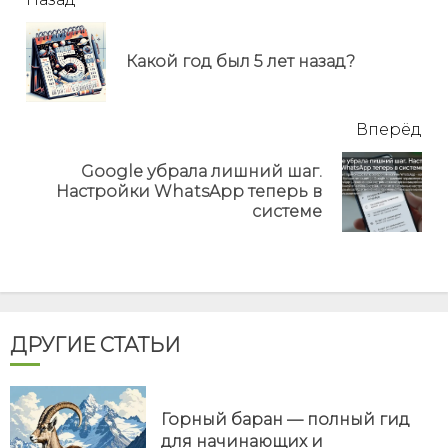
читать
еще
Пр
Какой год был 5 лет назад?
но
Вперёд
Google убрала лишний шаг.
Next
Настройки WhatsApp теперь в
post:
системе
ДРУГИЕ СТАТЬИ
Горный баран — полный гид
для начинающих и