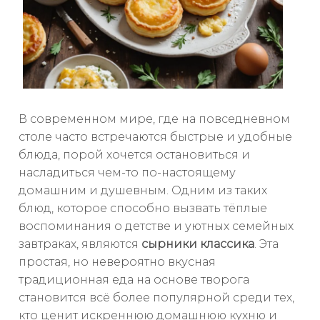
В современном мире, где на повседневном
столе часто встречаются быстрые и удобные
блюда, порой хочется остановиться и
насладиться чем-то по-настоящему
домашним и душевным. Одним из таких
блюд, которое способно вызвать тёплые
воспоминания о детстве и уютных семейных
завтраках, являются
сырники классика
. Эта
простая, но невероятно вкусная
традиционная еда на основе творога
становится всё более популярной среди тех,
кто ценит искреннюю домашнюю кухню и